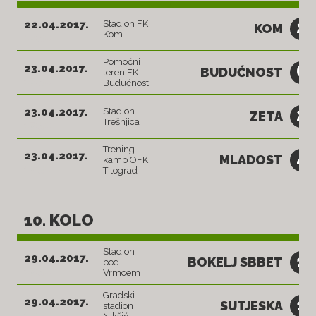
2
22.04.2017.
Stadion FK
KOM
Kom
17:30
Pomoćni
6
23.04.2017.
BUDUĆNOST
teren FK
17:30
Budućnost
2
23.04.2017.
Stadion
ZETA
Trešnjica
17:30
Trening
4
23.04.2017.
MLADOST
kamp OFK
17:30
Titograd
10. KOLO
Stadion
1
29.04.2017.
BOKELJ SBBET
pod
17:30
Vrmcem
Gradski
1
29.04.2017.
SUTJESKA
stadion
17:30