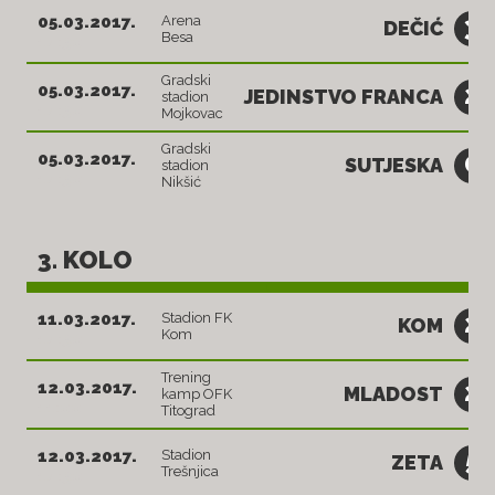
3
05.03.2017.
Arena
DEČIĆ
Besa
14:30
Gradski
2
05.03.2017.
JEDINSTVO FRANCA
stadion
14:30
Mojkovac
Gradski
0
05.03.2017.
SUTJESKA
stadion
14:30
Nikšić
3. KOLO
2
11.03.2017.
Stadion FK
KOM
Kom
14:30
Trening
2
12.03.2017.
MLADOST
kamp OFK
11:00
Titograd
5
12.03.2017.
Stadion
ZETA
Trešnjica
14:30