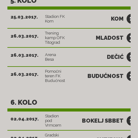
5. KOLO
1
25.03.2017.
Stadion FK
KOM
Kom
15:30
Trening
3
26.03.2017.
MLADOST
kamp OFK
16:30
Titograd
1
26.03.2017.
Arena
DEČIĆ
Besa
16:30
Pomoćni
2
26.03.2017.
BUDUĆNOST
teren FK
16:30
Budućnost
6. KOLO
Stadion
1
02.04.2017.
BOKELJ SBBET
pod
16:30
Vrmcem
Gradski