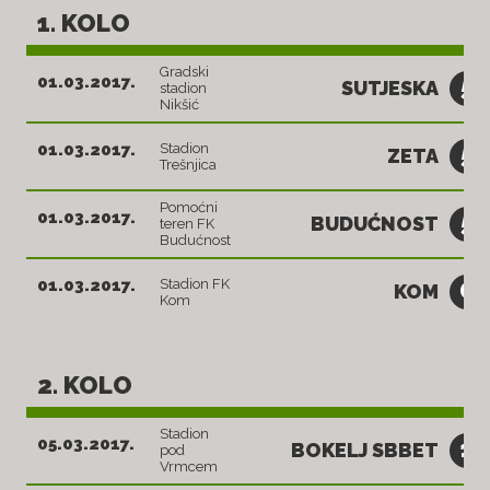
1. KOLO
Gradski
5
01.03.2017.
SUTJESKA
stadion
14:30
Nikšić
5
01.03.2017.
Stadion
ZETA
Trešnjica
14:30
Pomoćni
5
01.03.2017.
BUDUĆNOST
teren FK
14:30
Budućnost
0
01.03.2017.
Stadion FK
KOM
Kom
14:30
2. KOLO
Stadion
1
05.03.2017.
BOKELJ SBBET
pod
14:30
Vrmcem