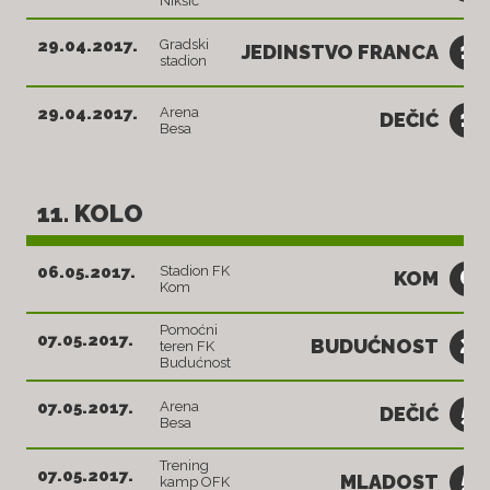
Nikšić
1
29.04.2017.
Gradski
JEDINSTVO FRANCA
stadion
17:30
1
29.04.2017.
Arena
DEČIĆ
Besa
17:30
11. KOLO
0
06.05.2017.
Stadion FK
KOM
Kom
18:00
Pomoćni
2
07.05.2017.
BUDUĆNOST
teren FK
18:00
Budućnost
5
07.05.2017.
Arena
DEČIĆ
Besa
18:00
Trening
5
07.05.2017.
MLADOST
kamp OFK