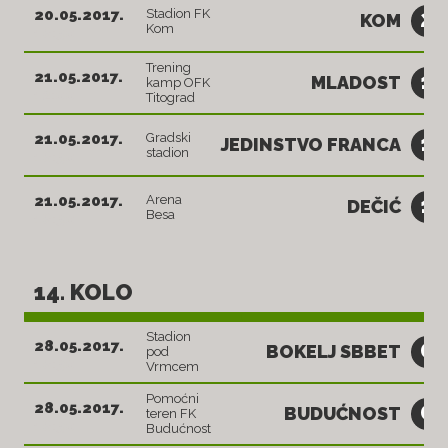
2
20.05.2017.
Stadion FK
KOM
Kom
18:30
Trening
1
21.05.2017.
MLADOST
kamp OFK
12:00
Titograd
1
21.05.2017.
Gradski
JEDINSTVO FRANCA
stadion
18:30
1
21.05.2017.
Arena
DEČIĆ
Besa
18:30
14. KOLO
Stadion
0
28.05.2017.
BOKELJ SBBET
pod
18:30
Vrmcem
Pomoćni
0
28.05.2017.
BUDUĆNOST
teren FK
18:30
Budućnost