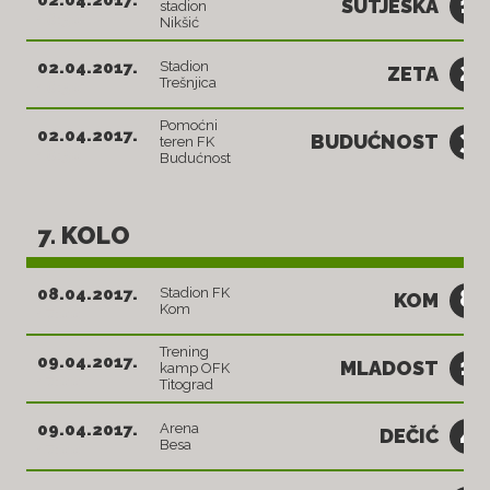
1
02.04.2017.
SUTJESKA
stadion
16:30
Nikšić
2
02.04.2017.
Stadion
ZETA
Trešnjica
16:30
Pomoćni
3
02.04.2017.
BUDUĆNOST
teren FK
16:30
Budućnost
7. KOLO
8
08.04.2017.
Stadion FK
KOM
Kom
17:00
Trening
1
09.04.2017.
MLADOST
kamp OFK
17:00
Titograd
4
09.04.2017.
Arena
DEČIĆ
Besa
17:00