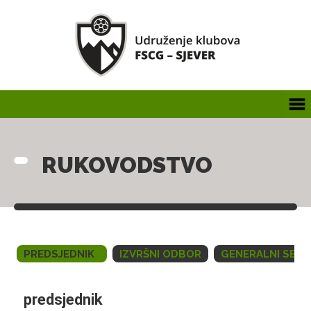
RUKOVODSTVO
PREDSJEDNIK
IZVRŠNI ODBOR
GENERALNI SEK
predsjednik