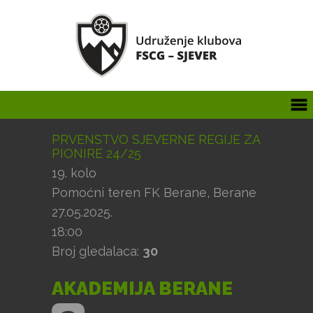
PRVENSTVO SJEVERNE REGIJE ZA
PIONIRE 24/25
19. kolo
Pomoćni teren FK Berane, Berane
27.05.2025.
18:00
Broj gledalaca:
30
AKADEMIJA BERANE