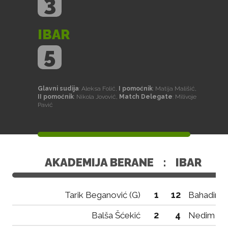
3
IBAR
5
Glavni sudija
: Aleksa Folić,
I pomoćnik
: Matija Mališić,
II pomoćnik
: Nikola Jovović,
Match Delegate
: Milivoje
Pavić
AKADEMIJA BERANE
:
IBAR
1
12
Tarik Beganović (G)
Bahadir Br
2
4
Balša Šćekić
Nedim Tah