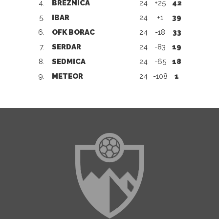
4.
BREZNICA
24
+25
42
5.
IBAR
24
+1
39
6.
OFK BORAC
24
-18
33
7.
SERDAR
24
-83
19
8.
SEDMICA
24
-65
18
9.
METEOR
24
-108
1