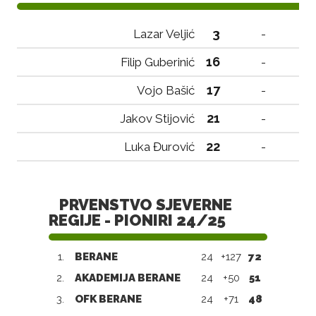
3
Lazar Veljić
-
16
Filip Guberinić
-
17
Vojo Bašić
-
21
Jakov Stijović
-
22
Luka Đurović
-
PRVENSTVO SJEVERNE
REGIJE - PIONIRI 24/25
1.
BERANE
24
+127
72
2.
AKADEMIJA BERANE
24
+50
51
3.
OFK BERANE
24
+71
48