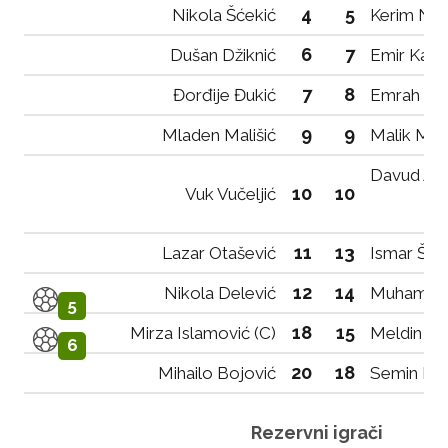
4
5
Nikola Šćekić
Kerim Nok
6
7
Dušan Džiknić
Emir Kala
7
8
Đorđije Đukić
Emrah Škri
9
9
Mladen Mališić
Malik Muk
Davud Ag
10
10
Vuk Vučeljić
11
13
Lazar Otašević
Ismar Škrij
12
14
Nikola Delević
Muhamed 
5
18
15
Mirza Islamović (C)
Meldin Ku
6
20
18
Mihailo Bojović
Semin Mul
Rezervni igrači