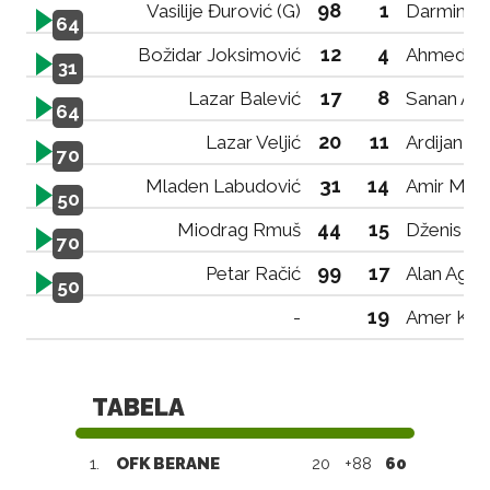
98
1
Vasilije Đurović (G)
Darmin Sk
64
12
4
Božidar Joksimović
Ahmed Ali
31
17
8
Lazar Balević
Sanan Adr
64
20
11
Lazar Veljić
Ardijan K
70
31
14
Mladen Labudović
Amir Mura
50
44
15
Miodrag Rmuš
Dženis Du
70
99
17
Petar Račić
Alan Agov
50
19
-
Amer Koč
TABELA
1.
OFK BERANE
20
+88
60