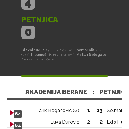
4
PETNJICA
0
Glavni sudija
: Ognjen Bošković,
I pomoćnik
: Milan
Celić,
II pomoćnik
: Elsan Kujović,
Match Delegate
:
Aleksandar Milićević
AKADEMIJA BERANE
:
PETNJIC
1
23
Tarik Beganović (G)
Selman Ko
64
2
2
Luka Đurović
Edis Hur
64