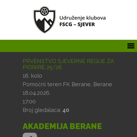
PRVENSTVO SJEVERNE REGIJE ZA
PIONIRE 25/26
16. kolo
Pomoćni teren FK Berane, Berane
18.04.2026.
17:00
Broj gledalaca:
40
AKADEMIJA BERANE