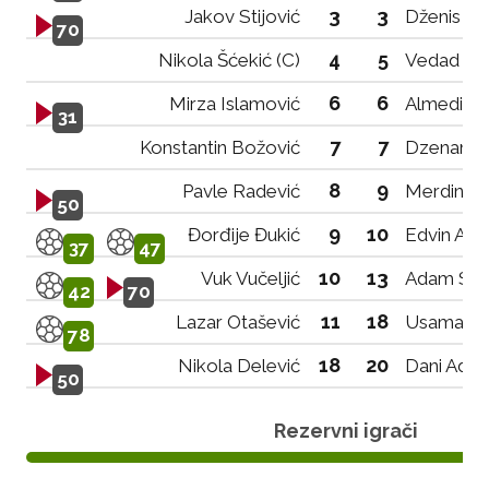
3
3
Jakov Stijović
Dženis Du
70
4
5
Nikola Šćekić (C)
Vedad Cik
6
6
Mirza Islamović
Almedin T
31
7
7
Konstantin Božović
Dzenan A
8
9
Pavle Radević
Merdin Ag
50
9
10
Đorđije Đukić
Edvin Adr
37
47
10
13
Vuk Vučeljić
Adam Ske
42
70
11
18
Lazar Otašević
Usama P
78
18
20
Nikola Delević
Dani Adrov
50
Rezervni igrači