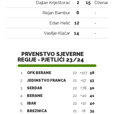
2
15
Dajlan Kriještorac
Dženan Sa
6
Rejan Bambur
-
12
Edan Helić
-
14
Vasilije Klačar
-
PRVENSTVO SJEVERNE
REGIJE - PJETLIĆI 23/24
1.
OFK BERANE
22
+107
58
2.
JEDINSTVO FRANCA
21
+57
53
3.
SERDAR
22
+78
50
4.
BERANE
22
+40
41
5.
IBAR
22
+10
40
6.
BREZNICA
21
+8
35