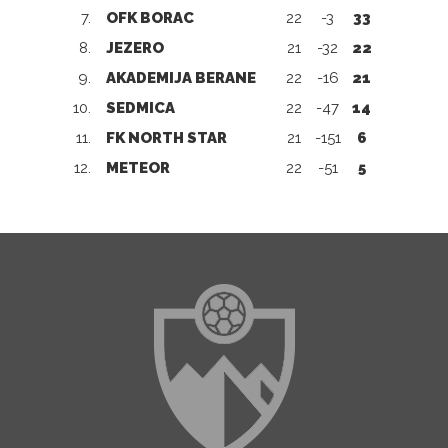
7.
OFK BORAC
22
-3
33
8.
JEZERO
21
-32
22
9.
AKADEMIJA BERANE
22
-16
21
10.
SEDMICA
22
-47
14
11.
FK NORTH STAR
21
-151
6
12.
METEOR
22
-51
5