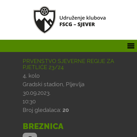
PRVENSTVO SJEVERNE REGIJE ZA
PJETLIĆE 23/24
4. kolo
Gradski stadion, Pljevlja
30.09.2023.
10:30
Broj gledalaca:
20
BREZNICA