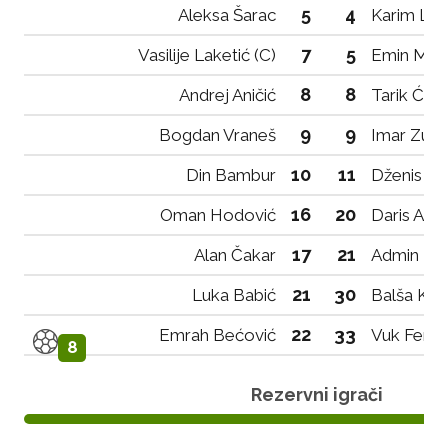
5
4
Aleksa Šarac
Karim Lju
7
5
Vasilije Laketić (C)
Emin Meh
8
8
Andrej Aničić
Tarik Ćat
9
9
Bogdan Vraneš
Imar Zulev
10
11
Din Bambur
Dženis Ha
16
20
Oman Hodović
Daris Alilo
17
21
Alan Čakar
Admin Lu
21
30
Luka Babić
Balša Krg
22
33
Emrah Bećović
Vuk Femi
8
Rezervni igrači