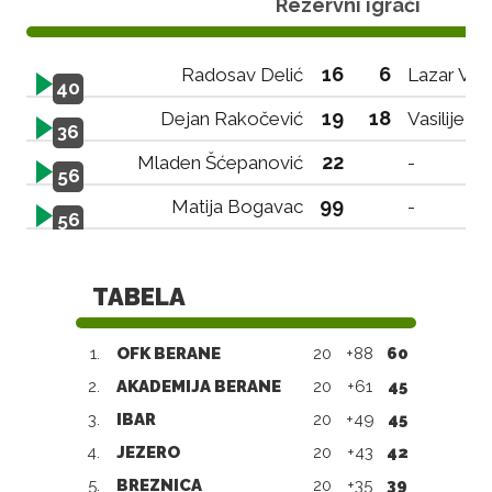
Rezervni igrači
16
6
Radosav Delić
Lazar Vuk
40
19
18
Dejan Rakočević
Vasilije A
36
22
Mladen Šćepanović
-
56
99
Matija Bogavac
-
56
TABELA
1.
OFK BERANE
20
+88
60
2.
AKADEMIJA BERANE
20
+61
45
3.
IBAR
20
+49
45
4.
JEZERO
20
+43
42
5.
BREZNICA
20
+35
39