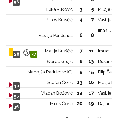
56
3
5
Luka Vuković
Miloje Čan
4
7
Uroš Kruščić
Vasilije Vu
Ilhan Derv
6
8
Vasilije Pandurica
7
11
Matija Kruščić
Imran Iso
28
37
8
13
Đorđe Grujić
Dušan Čan
9
15
Nebojša Radulović (C)
Filip Šeku
13
16
Stefan Ćorić
Matija Ba
40
14
17
Vladan Božović
Vasilije R
56
20
19
Miloš Ćorić
Dajlan To
36