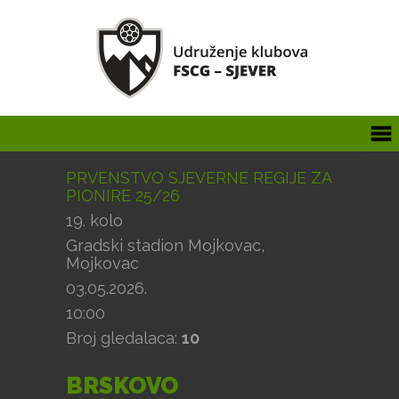
PRVENSTVO SJEVERNE REGIJE ZA
PIONIRE 25/26
19. kolo
Gradski stadion Mojkovac,
Mojkovac
03.05.2026.
10:00
Broj gledalaca:
10
BRSKOVO