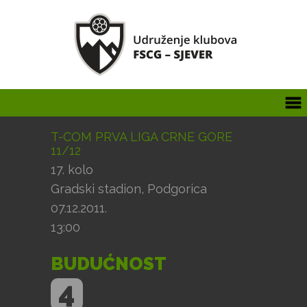
T-COM PRVA LIGA CRNE GORE
11/12
17. kolo
Gradski stadion, Podgorica
07.12.2011.
13:00
BUDUĆNOST
4