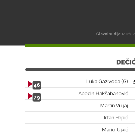
Glavni sudija
: Miloš 
DEČI
Luka Gazivoda (G)
46
Abedin Hakšabanović
79
Martin Vuljaj
Irfan Pepić
Mario Ujkić