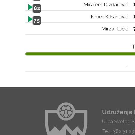
Miralem Dizdarević
82
Ismet Krkanović
75
Mirza Koćić
T
-
Udruženje 
Ulica Svetog 
Tel: +382 51 2