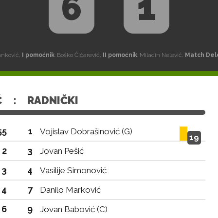
6
1
Janković,
I pomoćnik
: Boško Čičarević,
II pomoćnik
: Miladin Nelević,
Match Del
Ć
:
RADNIČKI
55
1
Vojislav Dobrašinović (G)
19
2
3
Jovan Pešić
3
4
Vasilije Simonović
4
7
Danilo Marković
6
9
Jovan Babović (C)