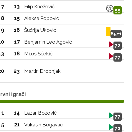
7
13
Filip Knežević
55
8
15
Aleksa Popović
9
16
Šućrija Uković
85+1
10
17
Benjamin Leo Agović
72
13
18
Miloš Šćekić
77
20
23
Martin Drobnjak
vni igrači
1
14
Lazar Božović
77
5
21
Vukašin Bogavac
72