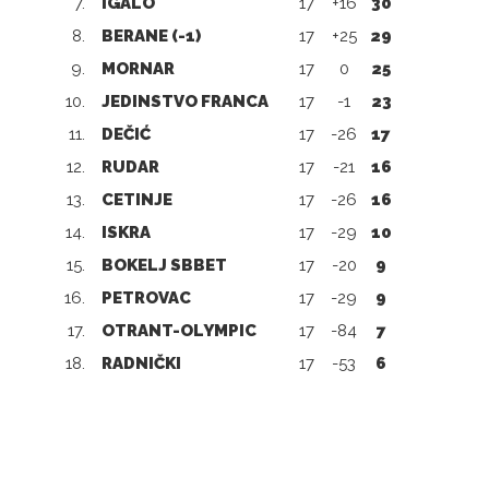
7.
IGALO
17
+16
30
8.
BERANE (-1)
17
+25
29
9.
MORNAR
17
0
25
10.
JEDINSTVO FRANCA
17
-1
23
11.
DEČIĆ
17
-26
17
12.
RUDAR
17
-21
16
13.
CETINJE
17
-26
16
14.
ISKRA
17
-29
10
15.
BOKELJ SBBET
17
-20
9
16.
PETROVAC
17
-29
9
17.
OTRANT-OLYMPIC
17
-84
7
18.
RADNIČKI
17
-53
6