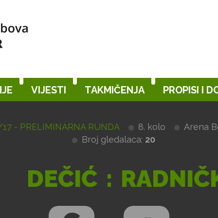
JE
VIJESTI
TAKMIČENJA
PROPISI I 
/17 - PRELIMINARNA RUNDA
8. kolo
Arena Be
Broj gledalaca:
20
DEČIĆ
:
RADNIČ