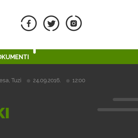
DOKUMENTI
sa, Tuzi
24.09.2016.
12:00
KI