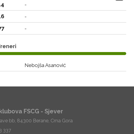
14
-
16
-
77
-
reneri
Nebojša Asanović
klubova FSCG - Sjever
Save bb, 84300 Berane, Crna Gora
33 337