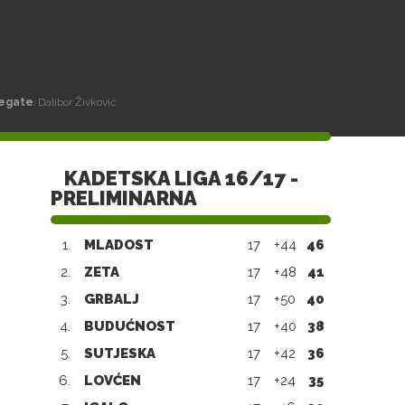
egate
: Dalibor Živković
KADETSKA LIGA 16/17 -
PRELIMINARNA
1.
MLADOST
17
+44
46
2.
ZETA
17
+48
41
3.
GRBALJ
17
+50
40
4.
BUDUĆNOST
17
+40
38
5.
SUTJESKA
17
+42
36
6.
LOVĆEN
17
+24
35