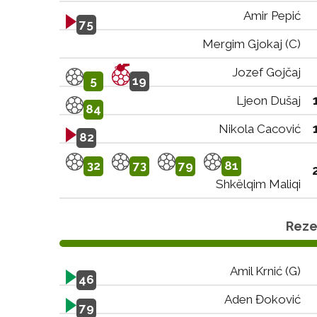
Amir Pepić
75
Mergim Gjokaj (C)
Jozef Gojčaj
5
19
Ljeon Dušaj
84
Nikola Cacović
82
32
73
79
81
Shkëlqim Maliqi
Rezer
Amil Krnić (G)
46
Aden Đoković
79