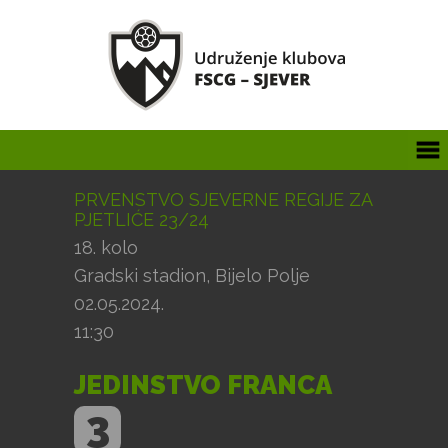
PRVENSTVO SJEVERNE REGIJE ZA
PJETLIĆE 23/24
18. kolo
Gradski stadion, Bijelo Polje
02.05.2024.
11:30
JEDINSTVO FRANCA
3