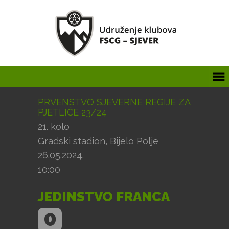
PRVENSTVO SJEVERNE REGIJE ZA
PJETLIĆE 23/24
21. kolo
Gradski stadion, Bijelo Polje
26.05.2024.
10:00
JEDINSTVO FRANCA
0