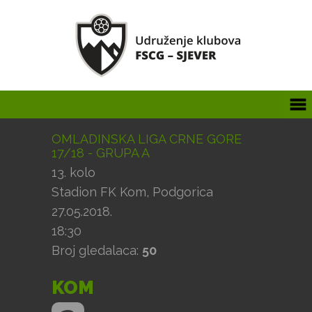
OMLADINSKA LIGA CRNE GORE
17/18 - GRUPA A
13. kolo
Stadion FK Kom, Podgorica
27.05.2018.
18:30
Broj gledalaca:
50
KOM