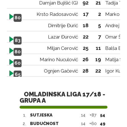
92
21
Damjan Bujišić (G)
Tadija Tad
17
2
Krsto Radosavović
Marko Ra
80
18
5
Dimitrije Đurić
Andrej Ma
22
7
Lazar Đurović
Omar Šab
83
25
11
Miljan Cerović
Balša Bul
80
26
19
Marino Nuculović
Matija Sti
60
28
22
Ognjen Gačević
Igor Kukul
65
OMLADINSKA LIGA 17/18 -
GRUPA A
1.
SUTJESKA
14
+87
54
2.
BUDUĆNOST
14
+60
49