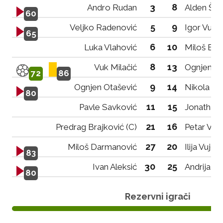
3
8
Andro Rudan
Alden Škri
60
5
9
Veljko Radenović
Igor Vukč
65
6
10
Luka Vlahović
Miloš Brn
8
13
Vuk Milačić
Ognjen O
72
86
9
14
Ognjen Otašević
Nikola Ku
80
11
15
Pavle Savković
Jonathan 
21
16
Predrag Brajković (C)
Petar Vuk
27
20
Miloš Darmanović
Ilija Vujov
83
30
25
Ivan Aleksić
Andrija R
80
Rezervni igrači