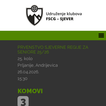
PRVENSTVO SJEVERNE REGIJE ZA
SENIORE 25/26
25. kolo
Prljanije, Andrijevica
26.04.2026.
15:30
KOMOVI
3