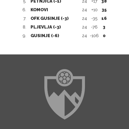
5.
PETNJICA (-1)
24
+17
38
6.
KOMOVI
24
+10
35
7.
OFK GUSINJE (-3)
24
-35
16
8.
PLJEVLJA (-3)
24
-76
3
9.
GUSINJE (-6)
24
-106
0