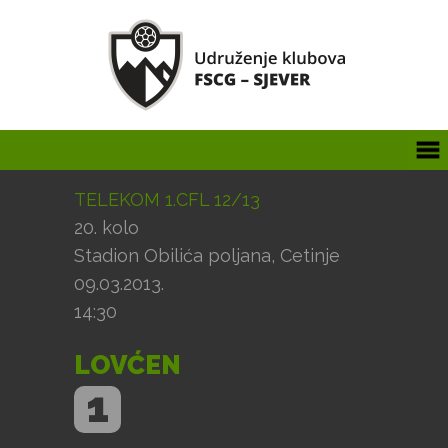
TELEKOM 1.CFL 12/13
20. kolo
Stadion Obilića poljana, Cetinje
09.03.2013.
14:30
LOVĆEN
1