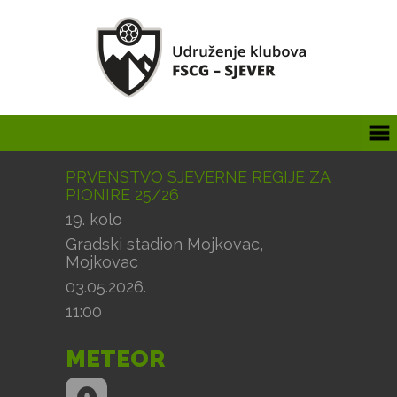
PRVENSTVO SJEVERNE REGIJE ZA
PIONIRE 25/26
19. kolo
Gradski stadion Mojkovac,
Mojkovac
03.05.2026.
11:00
METEOR
0