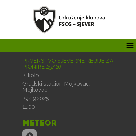
PRVENSTVO SJEVERNE REGIJE ZA
PIONIRE 25/26
2. kolo
Gradski stadion Mojkovac,
Mojkovac
29.09.2025.
11:00
METEOR
0