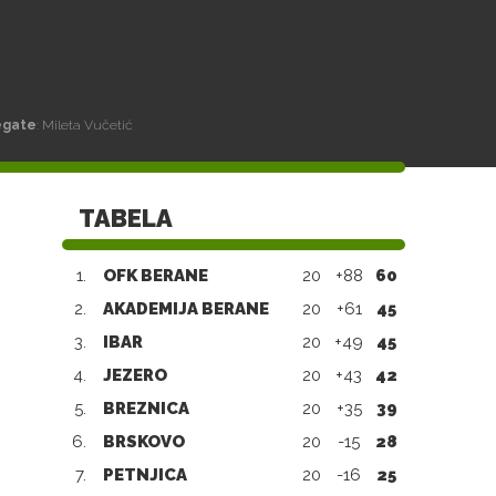
egate
: Mileta Vučetić
TABELA
1.
OFK BERANE
20
+88
60
2.
AKADEMIJA BERANE
20
+61
45
3.
IBAR
20
+49
45
4.
JEZERO
20
+43
42
5.
BREZNICA
20
+35
39
6.
BRSKOVO
20
-15
28
7.
PETNJICA
20
-16
25