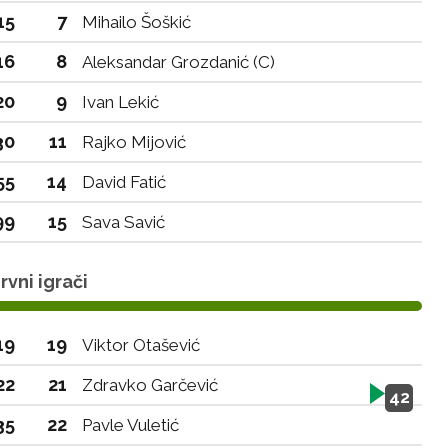
15
7
Mihailo Šoškić
16
8
Aleksandar Grozdanić (C)
20
9
Ivan Lekić
30
11
Rajko Mijović
55
14
David Fatić
99
15
Sava Savić
vni igrači
19
19
Viktor Otašević
22
21
Zdravko Garčević
42
35
22
Pavle Vuletić