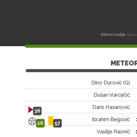
Glavni sudija
: Bojan
METEO
Dino Durović (G)
Dušan Vukojičić
Daris Hasanović
36
Ibrahim Begović
16
57
Vasilije Raonić