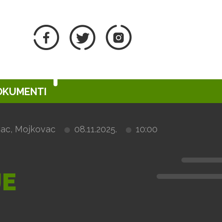
DOKUMENTI
vac, Mojkovac
08.11.2025.
10:00
JE