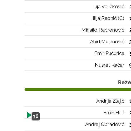
Ilija Veličković
Ilija Raonić (C)
Mihailo Rabrenović
Abid Mujanović
Emir Pućurica
Nusret Kačar
Rezer
Andrija Zlajić
Emin Hot
36
Andrej Obradović