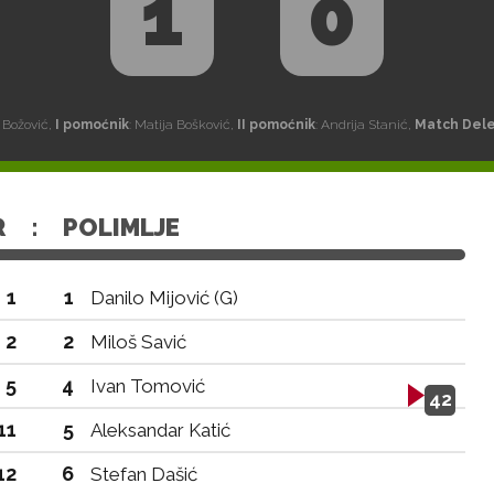
1
0
 Božović,
I pomoćnik
: Matija Bošković,
II pomoćnik
: Andrija Stanić,
Match Del
R
:
POLIMLJE
1
1
Danilo Mijović (G)
2
2
Miloš Savić
5
4
Ivan Tomović
42
11
5
Aleksandar Katić
12
6
Stefan Dašić