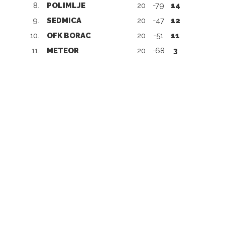
8.
POLIMLJE
20
-79
14
9.
SEDMICA
20
-47
12
10.
OFK BORAC
20
-51
11
11.
METEOR
20
-68
3