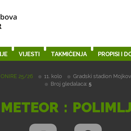
JE
VIJESTI
TAKMIČENJA
PROPISI I 
IONIRE 25/26
11. kolo
Gradski stadion Mojko
Broj gledalaca:
5
METEOR
:
POLIML