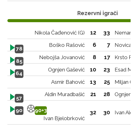
Rezervni igrači
12
33
Nikola Čađenović (G)
Nemanja M
6
7
Boško Rašović
Novica Č
78
8
17
Nebojša Jovanović
Krsto Ra
85
10
23
Ognjen Gašević
Esad Metj
64
13
25
Asmir Bahović
Miljan Ce
21
28
Aldin Muradbašić
Ognjen G
57
90
90+3
32
30
Ivan Aleks
Ivan Bjelobrković