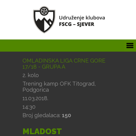
OMLADINSKA LIGA CRNE GORE
17/18 - GRUPA A
2. kolo
Trening kamp OFK Titograd,
Podgorica
11.03.2018.
14:30
Broj gledalaca:
150
MLADOST