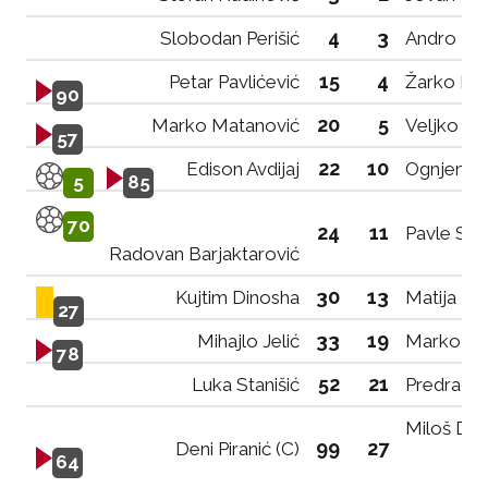
4
3
Slobodan Perišić
Andro Ru
15
4
Petar Pavlićević
Žarko Pop
90
20
5
Marko Matanović
Veljko R
57
22
10
Edison Avdijaj
Ognjen Vu
5
85
70
24
11
Pavle Sav
Radovan Barjaktarović
30
13
Kujtim Dinosha
Matija Ra
27
33
19
Mihajlo Jelić
Marko La
78
52
21
Luka Stanišić
Predrag B
Miloš Da
99
27
Deni Piranić (C)
64