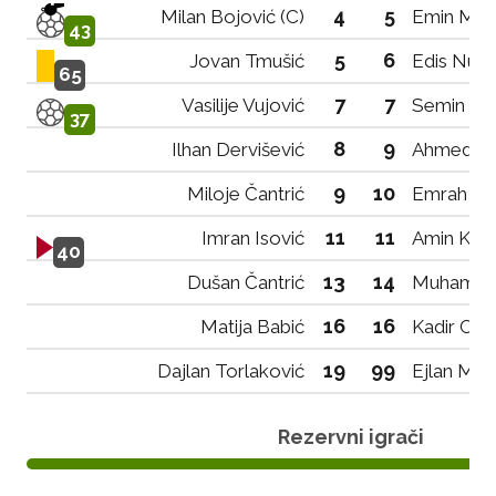
4
5
Milan Bojović (C)
Emin Muj
43
5
6
Jovan Tmušić
Edis Nurk
65
7
7
Vasilije Vujović
Semin Mul
37
8
9
Ilhan Dervišević
Ahmed Ša
9
10
Miloje Čantrić
Emrah Škri
11
11
Imran Isović
Amin Kuje
40
13
14
Dušan Čantrić
Muhamed 
16
16
Matija Babić
Kadir Cam
19
99
Dajlan Torlaković
Ejlan Mur
Rezervni igrači