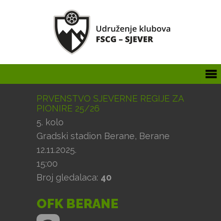
PRVENSTVO SJEVERNE REGIJE ZA
PIONIRE 25/26
5. kolo
Gradski stadion Berane, Berane
12.11.2025.
15:00
Broj gledalaca:
40
OFK BERANE