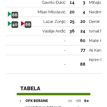
14
3
Gavrilo Đukić
Mihajlo Đ
20
4
Milan Milošević
Nedim Tah
66
25
20
Lazar Zonjić
Demir Bra
40
66
36
24
Vasilije Anđić
Ismail Nu
60
-
Mahir Kal
77
-
Ali Kardov
Kerim Nu
88
-
TABELA
1.
OFK BERANE
20
+88
60