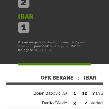
2
IBAR
1
Glavni sudija
: Marko Nedić,
I pomoćnik
: Ognjen
Bošković,
II pomoćnik
: Mario Vojvodić,
Match
Delegate
: Milivoje Pavić
OFK BERANE
:
IBAR
1
12
Bojan Babović (G)
Iman Škrij
3
2
Danilo Šćekić
Vedad No