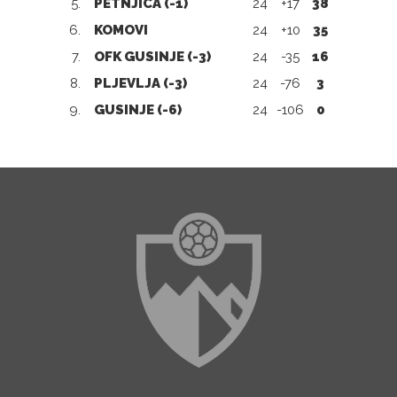
5.
PETNJICA (-1)
24
+17
38
6.
KOMOVI
24
+10
35
7.
OFK GUSINJE (-3)
24
-35
16
8.
PLJEVLJA (-3)
24
-76
3
9.
GUSINJE (-6)
24
-106
0