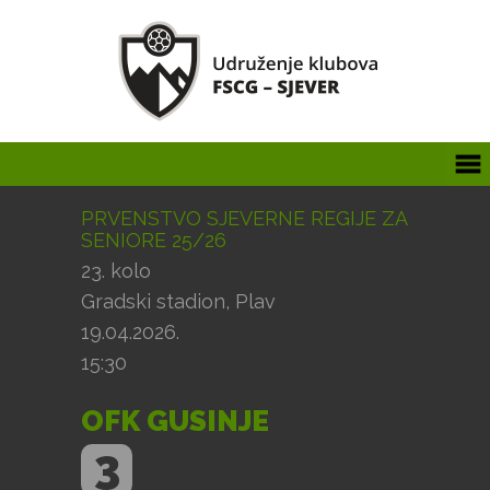
PRVENSTVO SJEVERNE REGIJE ZA
SENIORE 25/26
23. kolo
Gradski stadion, Plav
19.04.2026.
15:30
OFK GUSINJE
3