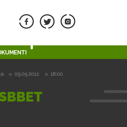
DOKUMENTI
ca
09.05.2012.
18:00
 SBBET