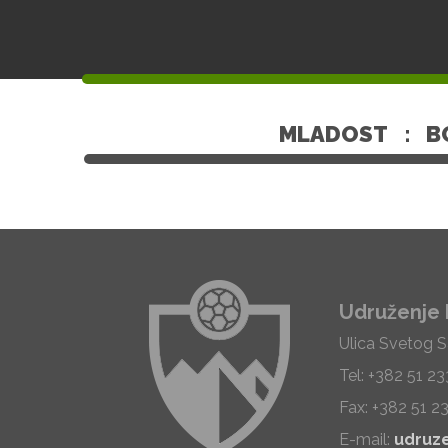
MLADOST
:
B
Udruženje 
Ulica Svetog 
Tel: +382 51 2
Fax: +382 51 2
E-mail:
udruz