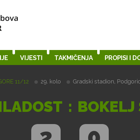
JE
VIJESTI
TAKMIČENJA
PROPISI I 
GORE 11/12
29. kolo
Gradski stadion, Podgori
MLADOST
:
BOKELJ
2
0