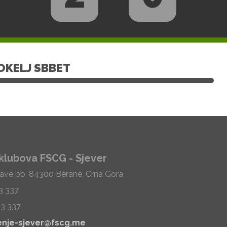
OKELJ SBBET
klubova FSCG - Sjever
Save bb, 84300 Berane, Crna Gora
33 337
33 337
enje-sjever@fscg.me