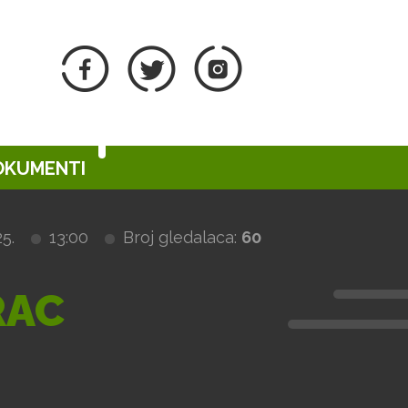
DOKUMENTI
5.
13:00
Broj gledalaca:
60
RAC