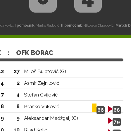
idaković,
I pomoćnik
: Marko Radović,
II pomoćnik
: Nikoleta Obradović,
Match D
E
:
OFK BORAC
12
27
Miloš Bulatović (G)
4
2
Asmir Zejnilović
7
4
Stefan Cvijović
8
8
Branko Vuković
66
68
9
9
Aleksandar Madžgalj (C)
79
10
10
Rijad Kolić