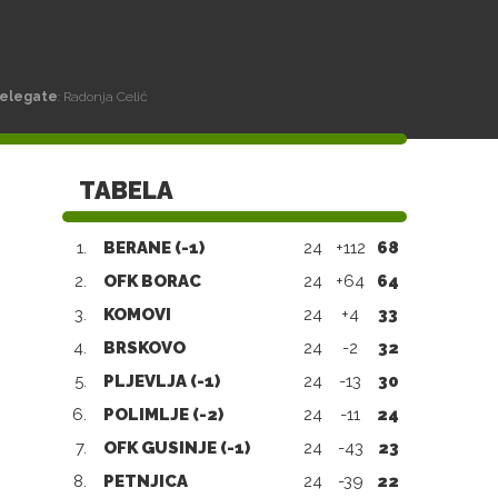
elegate
: Radonja Celić
TABELA
1.
BERANE (-1)
24
+112
68
2.
OFK BORAC
24
+64
64
3.
KOMOVI
24
+4
33
4.
BRSKOVO
24
-2
32
5.
PLJEVLJA (-1)
24
-13
30
6.
POLIMLJE (-2)
24
-11
24
7.
OFK GUSINJE (-1)
24
-43
23
8.
PETNJICA
24
-39
22