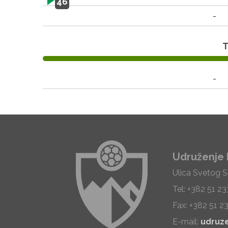
46
-
T
-
Udruženje 
Ulica Svetog 
Tel: +382 51 2
Fax: +382 51 2
E-mail:
udruz