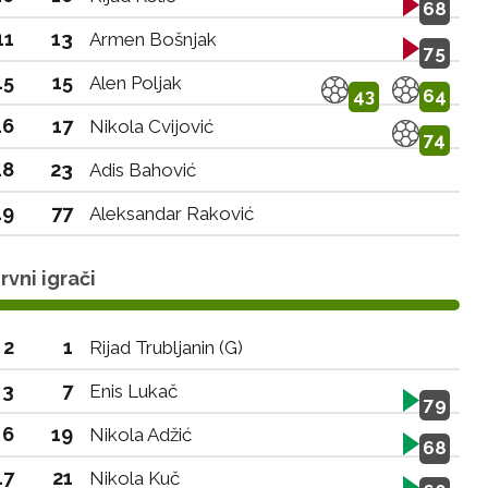
68
11
13
Armen Bošnjak
75
15
15
Alen Poljak
43
64
16
17
Nikola Cvijović
74
18
23
Adis Bahović
19
77
Aleksandar Raković
vni igrači
2
1
Rijad Trubljanin (G)
3
7
Enis Lukač
79
6
19
Nikola Adžić
68
17
21
Nikola Kuč