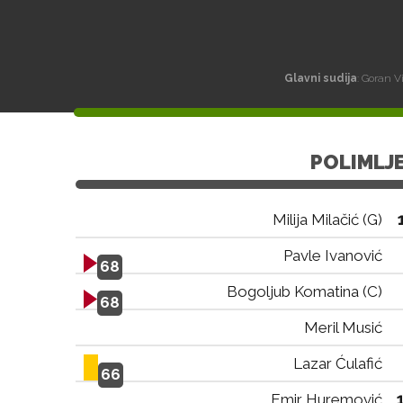
Glavni sudija
: Goran V
POLIMLJ
Milija Milačić (G)
Pavle Ivanović
68
Bogoljub Komatina (C)
68
Meril Musić
Lazar Ćulafić
66
Emir Huremović