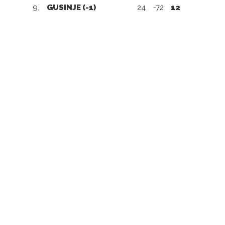
9.
GUSINJE (-1)
24
-72
12