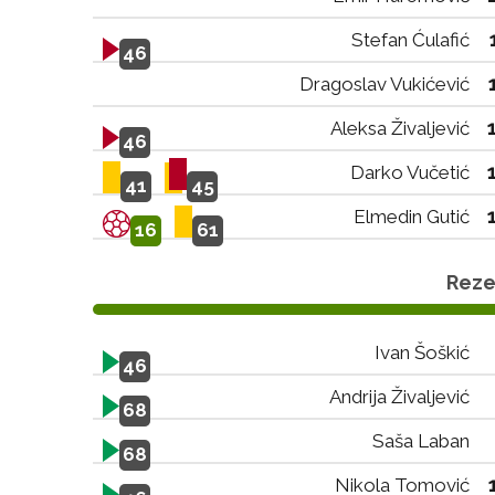
Stefan Ćulafić
46
Dragoslav Vukićević
Aleksa Živaljević
46
Darko Vučetić
41
45
Elmedin Gutić
16
61
Rezer
Ivan Šoškić
46
Andrija Živaljević
68
Saša Laban
68
Nikola Tomović