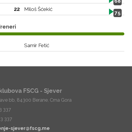
68
22
Miloš Šćekić
75
reneri
Samir Fetić
klubova FSCG - Sjever
Save bb, 84300 Berane, Crna Gora
33 337
33 337
enje-sjever@fscg.me