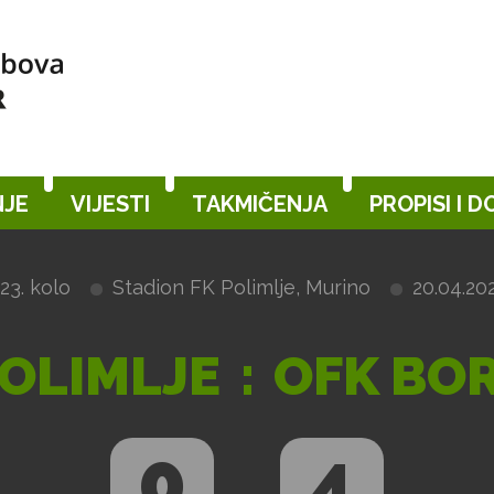
JE
VIJESTI
TAKMIČENJA
PROPISI I 
23. kolo
Stadion FK Polimlje, Murino
20.04.202
OLIMLJE
:
OFK BO
0
4