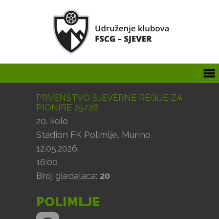
PRVENSTVO SJEVERNE REGIJE ZA
PIONIRE 25/26
20. kolo
Stadion FK Polimlje, Murino
12.05.2026.
16:00
Broj gledalaca:
20
POLIMLJE