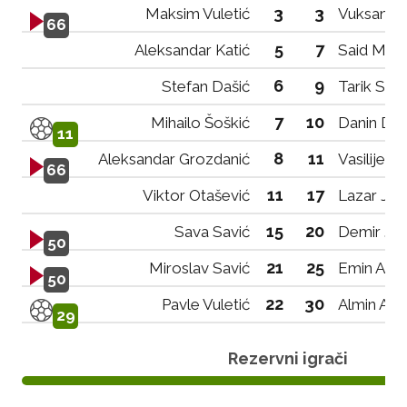
3
3
Maksim Vuletić
Vuksan Vu
66
5
7
Aleksandar Katić
Said Meki
6
9
Stefan Dašić
Tarik Sma
7
10
Mihailo Šoškić
Danin Drn
11
8
11
Aleksandar Grozdanić
Vasilije B
66
11
17
Viktor Otašević
Lazar Jev
15
20
Sava Savić
Demir Jaš
50
21
25
Miroslav Savić
Emin Aba
50
22
30
Pavle Vuletić
Almin Aba
29
Rezervni igrači