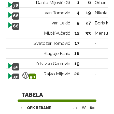
1
6
Danilo Mijović (G)
Orhan Kan
78
4
19
Ivan Tomović
Nikola Iv
66
9
27
Ivan Lekić
Boris Krg
66
12
33
Miloš Vučetić
Mensur Pa
17
Svetozar Tomović
-
18
Blagoje Panić
-
19
Zdravko Garčević
-
50
20
Rajko Mijović
-
50
50
TABELA
1.
OFK BERANE
20
+88
60