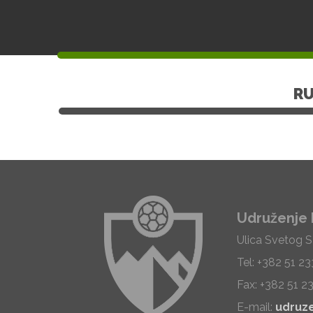
R
Udruženje 
Ulica Svetog 
Tel: +382 51 2
Fax: +382 51 2
E-mail:
udruz