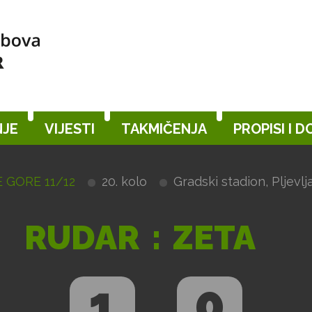
JE
VIJESTI
TAKMIČENJA
PROPISI I 
 GORE 11/12
20. kolo
Gradski stadion, Pljevlj
RUDAR
:
ZETA
1
0