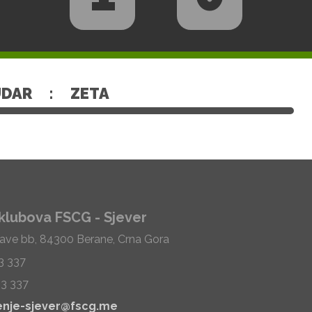
UDAR
:
ZETA
klubova FSCG - Sjever
Save bb, 84300 Berane, Crna Gora
33 337
33 337
enje-sjever@fscg.me