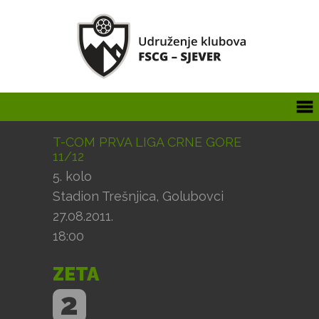
T-COM PRVA LIGA CRNE GORE
11/12
5. kolo
Stadion Trešnjica, Golubovci
27.08.2011.
18:00
ZETA
2