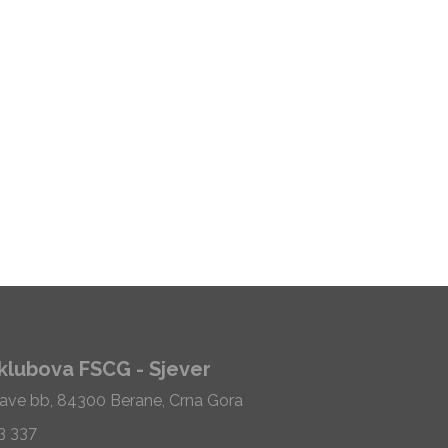
klubova FSCG - Sjever
Save bb, 84300 Berane, Crna Gora
33 337