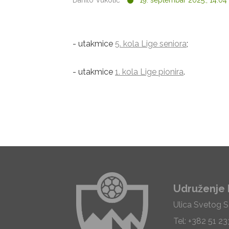
Danilo Vukotić
19. septembar 2025., 14:04
- utakmice
5. kola Lige seniora
;
- utakmice
1. kola Lige pionira
.
Udruženje 
Ulica Svetog 
Tel: +382 51 2