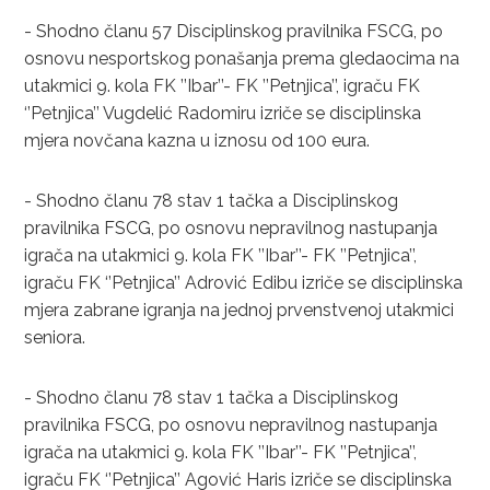
- Shodno članu 57 Disciplinskog pravilnika FSCG, po
osnovu nesportskog ponašanja prema gledaocima na
utakmici 9. kola FK ’’Ibar’’- FK ’’Petnjica’’, igraču FK
‘’Petnjica’’ Vugdelić Radomiru izriče se disciplinska
mjera novčana kazna u iznosu od 100 eura.
- Shodno članu 78 stav 1 tačka a Disciplinskog
pravilnika FSCG, po osnovu nepravilnog nastupanja
igrača na utakmici 9. kola FK ’’Ibar’’- FK ’’Petnjica’’,
igraču FK ‘’Petnjica’’ Adrović Edibu izriče se disciplinska
mjera zabrane igranja na jednoj prvenstvenoj utakmici
seniora.
- Shodno članu 78 stav 1 tačka a Disciplinskog
pravilnika FSCG, po osnovu nepravilnog nastupanja
igrača na utakmici 9. kola FK ’’Ibar’’- FK ’’Petnjica’’,
igraču FK ‘’Petnjica’’ Agović Haris izriče se disciplinska