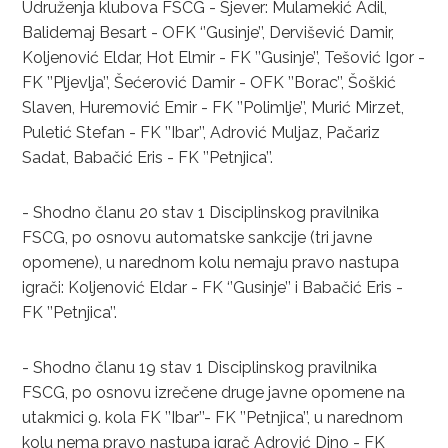
Udruženja klubova FSCG - Sjever: Mulamekić Adil,
Balidemaj Besart - OFK ‘’Gusinje’’, Dervišević Damir,
Koljenović Eldar, Hot Elmir - FK ’’Gusinje’’, Tešović Igor -
FK ’’Pljevlja’’, Šećerović Damir - OFK ’’Borac’’, Šoškić
Slaven, Huremović Emir - FK ’’Polimlje’’, Murić Mirzet,
Puletić Stefan - FK ’’Ibar’’, Adrović Muljaz, Pačariz
Sadat, Babačić Eris - FK ’’Petnjica’’.
- Shodno članu 20 stav 1 Disciplinskog pravilnika
FSCG, po osnovu automatske sankcije (tri javne
opomene), u narednom kolu nemaju pravo nastupa
igrači: Koljenović Eldar - FK ‘’Gusinje’’ i Babačić Eris -
FK ’’Petnjica’’.
- Shodno članu 19 stav 1 Disciplinskog pravilnika
FSCG, po osnovu izrečene druge javne opomene na
utakmici 9. kola FK ’’Ibar’’- FK ’’Petnjica’’, u narednom
kolu nema pravo nastupa igrač Adrović Dino - FK