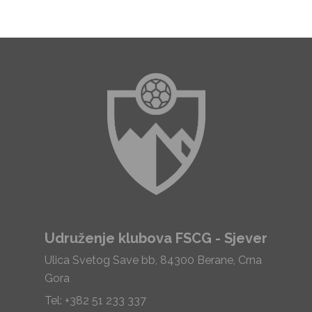
Udruženje klubova FSCG - Sjever
Ulica Svetog Save bb, 84300 Berane, Crna
Gora
Tel: +382 51 233 337